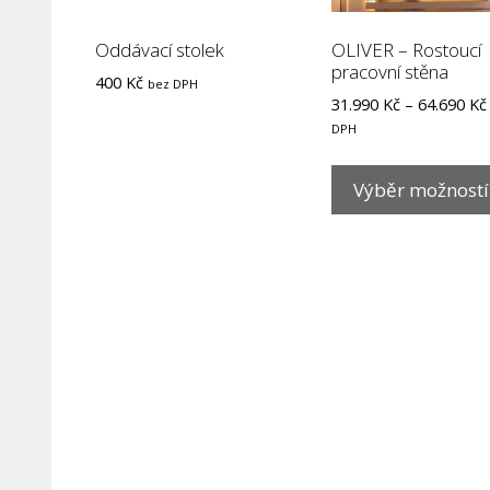
Oddávací stolek
OLIVER – Rostoucí
pracovní stěna
400
Kč
bez DPH
31.990
Kč
–
64.690
Kč
DPH
Výběr možností