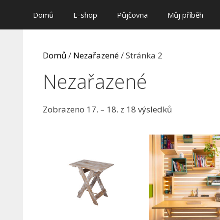
Přeskočit
Domů
E-shop
Půjčovna
Můj příběh
na
obsah
Domů
/
Nezařazené
/ Stránka 2
Nezařazené
Zobrazeno 17. – 18. z 18 výsledků