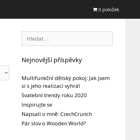
0 položek
Hledat:
Nejnovější příspěvky
Multifunkční dětský pokoj: Jak jsem
si s jeho realizací vyhrál
Svatební trendy roku 2020
Inspirujte se
Napsali o mně: CzechCrunch
Pár slov o Wooden World?